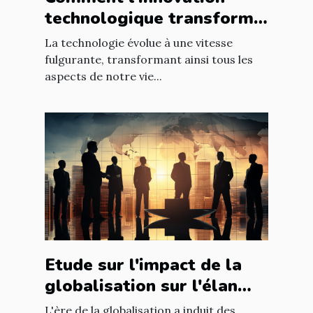
technologique transforme
les entreprises à l'échelle
La technologie évolue à une vitesse
mondiale
fulgurante, transformant ainsi tous les
aspects de notre vie...
Etude sur l'impact de la
globalisation sur l'élan
des affaires
L'ère de la globalisation a induit des