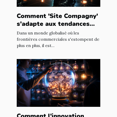
Comment 'Site Compagny'
s'adapte aux tendances
internationales du marché
Dans un monde globalisé où les
en ligne
frontières commerciales s'estompent de
plus en plus, il est...
Comment l'innovation