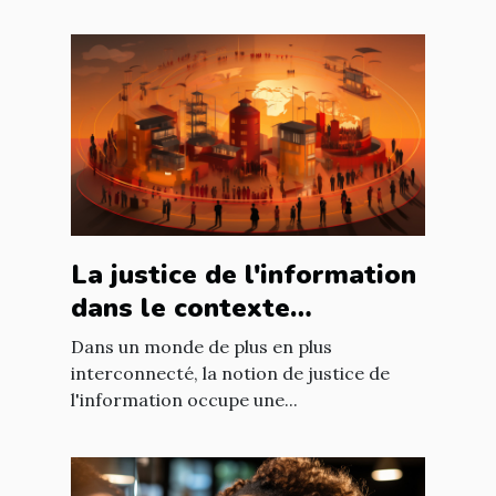
La justice de l'information
dans le contexte
international : enjeux et
Dans un monde de plus en plus
défis
interconnecté, la notion de justice de
l'information occupe une...