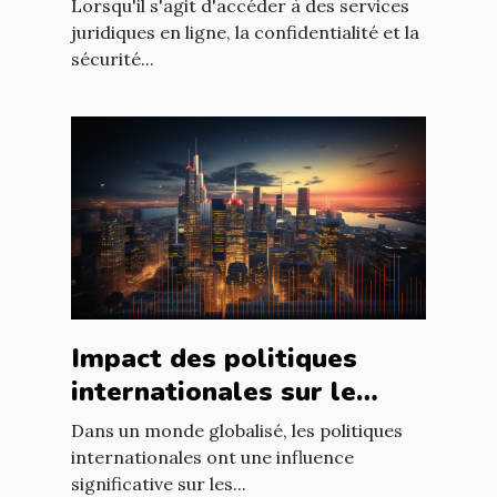
Lorsqu'il s'agit d'accéder à des services
ligne
juridiques en ligne, la confidentialité et la
sécurité...
Impact des politiques
internationales sur le
marché immobilier
Dans un monde globalisé, les politiques
français
internationales ont une influence
significative sur les...