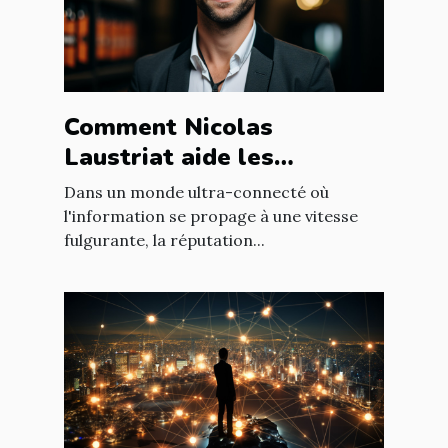
Comment Nicolas
Laustriat aide les
entreprises à améliorer
Dans un monde ultra-connecté où
leur e-réputation
l'information se propage à une vitesse
fulgurante, la réputation...