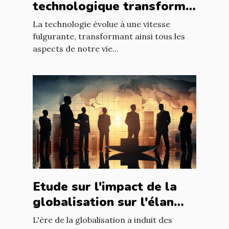
technologique transforme
les entreprises à l'échelle
La technologie évolue à une vitesse
mondiale
fulgurante, transformant ainsi tous les
aspects de notre vie...
Etude sur l'impact de la
globalisation sur l'élan
des affaires
L'ère de la globalisation a induit des