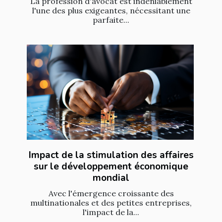
La profession d'avocat est indéniablement
l'une des plus exigeantes, nécessitant une
parfaite...
Impact de la stimulation des affaires
sur le développement économique
mondial
Avec l'émergence croissante des
multinationales et des petites entreprises,
l'impact de la...