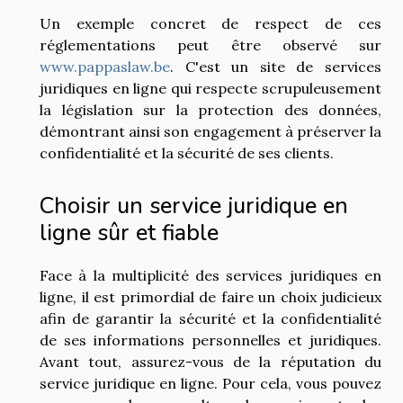
Un exemple concret de respect de ces
réglementations peut être observé sur
www.pappaslaw.be
. C'est un site de services
juridiques en ligne qui respecte scrupuleusement
la législation sur la protection des données,
démontrant ainsi son engagement à préserver la
confidentialité et la sécurité de ses clients.
Choisir un service juridique en
ligne sûr et fiable
Face à la multiplicité des services juridiques en
ligne, il est primordial de faire un choix judicieux
afin de garantir la sécurité et la confidentialité
de ses informations personnelles et juridiques.
Avant tout, assurez-vous de la réputation du
service juridique en ligne. Pour cela, vous pouvez