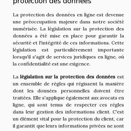
protection des données
La protection des données en ligne est devenue
une préoccupation majeure dans notre société
numérisée. La législation sur la protection des
données a été mise en place pour garantir la
sécurité et l'intégrité de ces informations. Cette
législation est particulièrement importante
lorsqu'il s'agit de services juridiques en ligne, où
la confidentialité est une exigence.
La
législation sur la protection des données
est
un ensemble de règles qui régissent la manière
dont les données personnelles doivent être
traitées. Elle s'applique également aux avocats en
ligne, qui sont tenus de respecter ces règles
dans leur gestion des informations client. C'est
un élément vital pour la protection du client, car
il garantit que leurs informations privées ne sont