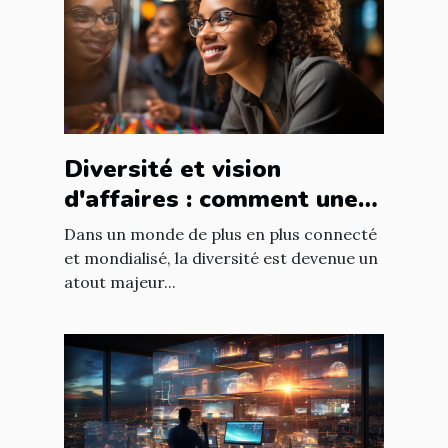
Diversité et vision
d'affaires : comment une
équipe diversifiée peut
Dans un monde de plus en plus connecté
stimuler l'innovation
et mondialisé, la diversité est devenue un
atout majeur...