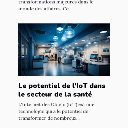
transformations majeures dans le
monde des affaires. Ce...
Le potentiel de l'IoT dans
le secteur de la santé
L'Internet des Objets (IoT) est une
technologie qui a le potentiel de
transformer de nombreux...