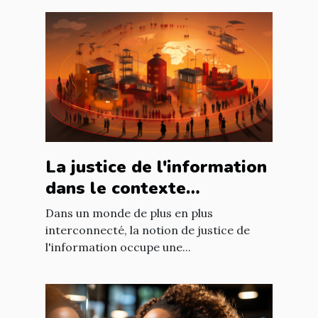
La justice de l'information
dans le contexte
international : enjeux et
Dans un monde de plus en plus
défis
interconnecté, la notion de justice de
l'information occupe une...