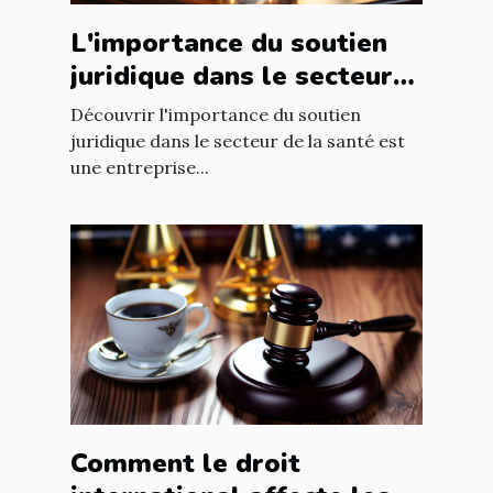
L'importance du soutien
juridique dans le secteur
de la santé
Découvrir l'importance du soutien
juridique dans le secteur de la santé est
une entreprise...
Comment le droit