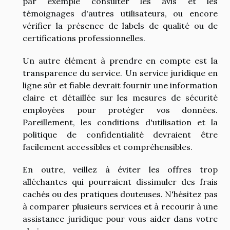
par exemple consulter les avis et les
témoignages d'autres utilisateurs, ou encore
vérifier la présence de labels de qualité ou de
certifications professionnelles.
Un autre élément à prendre en compte est la
transparence du service. Un service juridique en
ligne sûr et fiable devrait fournir une information
claire et détaillée sur les mesures de sécurité
employées pour protéger vos données.
Pareillement, les conditions d'utilisation et la
politique de confidentialité devraient être
facilement accessibles et compréhensibles.
En outre, veillez à éviter les offres trop
alléchantes qui pourraient dissimuler des frais
cachés ou des pratiques douteuses. N'hésitez pas
à comparer plusieurs services et à recourir à une
assistance juridique pour vous aider dans votre