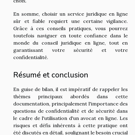
choix.
En somme, choisir un service juridique en ligne
sûr et fiable requiert une certaine vigilance.
Grâce à ces conseils pratiques, vous pourrez
toutefois naviguer en toute confiance dans le
monde du conseil juridique en ligne, tout en
garantissant votre sécurité et votre
confidentialité.
Résumé et conclusion
En guise de bilan, il est impératif de rappeler les
thèmes principaux abordés dans cette
documentation, principalement l'importance des
questions de confidentialité et de sécurité dans
le cadre de l'utilisation d'un avocat en ligne. Les
risques et défis inhérents à cette pratique ont
été discutés en détail, soulignant le besoin crucial