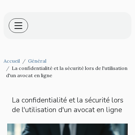
Accueil
Général
La confidentialité et la sécurité lors de l'utilisation
d'un avocat en ligne
La confidentialité et la sécurité lors
de l'utilisation d'un avocat en ligne