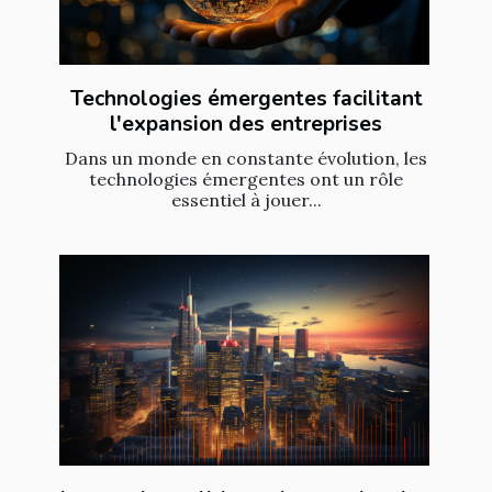
Technologies émergentes facilitant
l'expansion des entreprises
Dans un monde en constante évolution, les
technologies émergentes ont un rôle
essentiel à jouer...