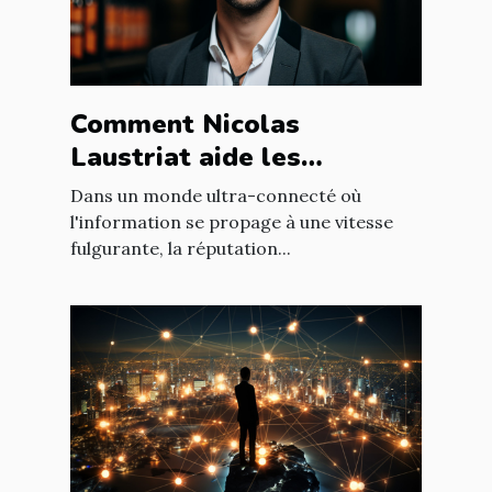
Comment Nicolas
Laustriat aide les
entreprises à améliorer
Dans un monde ultra-connecté où
leur e-réputation
l'information se propage à une vitesse
fulgurante, la réputation...