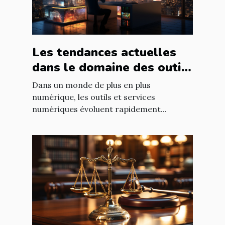
Les tendances actuelles
dans le domaine des outils
et services numériques
Dans un monde de plus en plus
numérique, les outils et services
numériques évoluent rapidement...