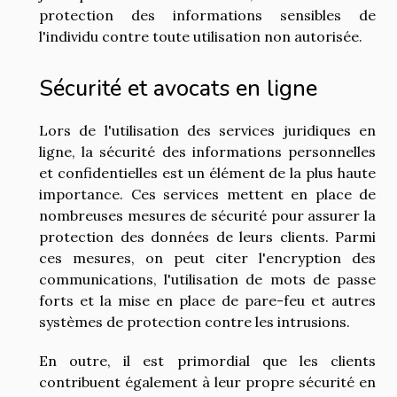
protection des informations sensibles de
l'individu contre toute utilisation non autorisée.
Sécurité et avocats en ligne
Lors de l'utilisation des services juridiques en
ligne, la sécurité des informations personnelles
et confidentielles est un élément de la plus haute
importance. Ces services mettent en place de
nombreuses mesures de sécurité pour assurer la
protection des données de leurs clients. Parmi
ces mesures, on peut citer l'encryption des
communications, l'utilisation de mots de passe
forts et la mise en place de pare-feu et autres
systèmes de protection contre les intrusions.
En outre, il est primordial que les clients
contribuent également à leur propre sécurité en