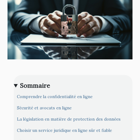
Sommaire
Comprendre la confidentialité en ligne
Sécurité et avocats en ligne
La législation en matière de protection des données
Choisir un service juridique en ligne sûr et fiable