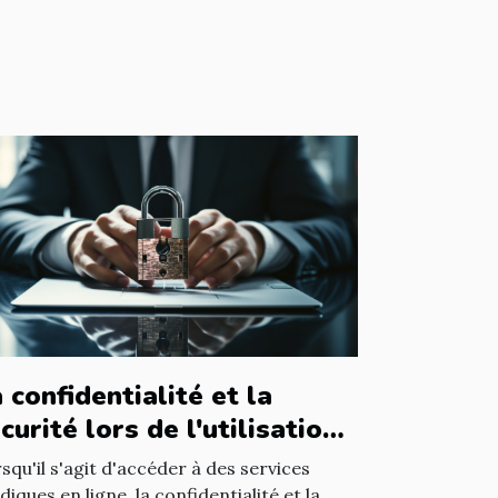
 confidentialité et la
curité lors de l'utilisation
un avocat en ligne
squ'il s'agit d'accéder à des services
idiques en ligne, la confidentialité et la