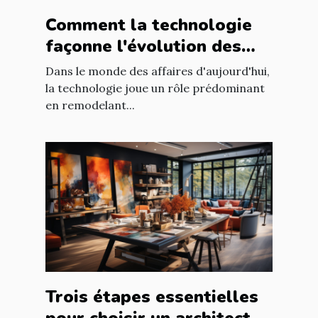
Comment la technologie
façonne l'évolution des
entreprises
Dans le monde des affaires d'aujourd'hui,
la technologie joue un rôle prédominant
en remodelant...
Trois étapes essentielles
pour choisir un architecte