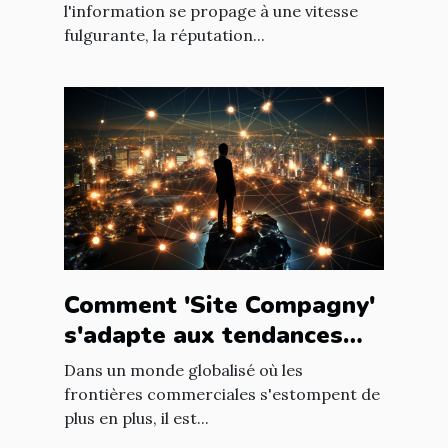
leur e-réputation
l'information se propage à une vitesse
fulgurante, la réputation...
Comment 'Site Compagny'
s'adapte aux tendances
internationales du marché
Dans un monde globalisé où les
en ligne
frontières commerciales s'estompent de
plus en plus, il est...