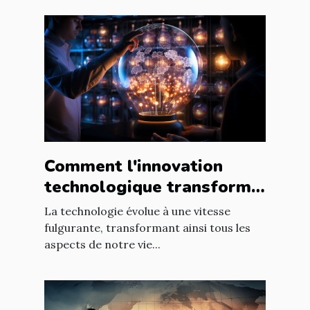
Comment l'innovation
technologique transforme
les entreprises à l'échelle
La technologie évolue à une vitesse
mondiale
fulgurante, transformant ainsi tous les
aspects de notre vie...