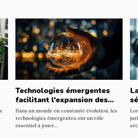
Technologies émergentes
La
facilitant l'expansion des
sé
entreprises
d'
Dans un monde en constante évolution, les
Lor
re
technologies émergentes ont un rôle
jur
essentiel à jouer...
séc