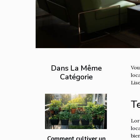
Dans La Même
Vou
Catégorie
loc
Lis
T
Lor
loc
bie
Comment cultiver un