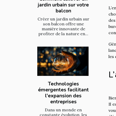
jardin urbain sur votre
L’e
balcon
cho
Créer un jardin urbain sur
des
son balcon offre une
bur
manière innovante de
con
profiter de la nature en...
Gén
lan
les
L’
Technologies
émergentes facilitant
l'expansion des
Bie
entreprises
Il 
Dans un monde en
vou
constante évolution, les