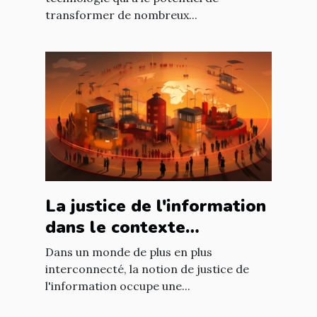
transformer de nombreux...
La justice de l'information
dans le contexte
international : enjeux et
Dans un monde de plus en plus
défis
interconnecté, la notion de justice de
l'information occupe une...