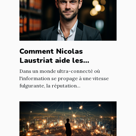
Comment Nicolas
Laustriat aide les
entreprises à améliorer
Dans un monde ultra-connecté où
leur e-réputation
l'information se propage à une vitesse
fulgurante, la réputation...