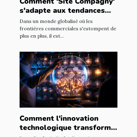
Comment 'Site Compagny'
s'adapte aux tendances
internationales du marché
Dans un monde globalisé où les
en ligne
frontières commerciales s'estompent de
plus en plus, il est...
Comment l'innovation
technologique transforme
les entreprises à l'échelle