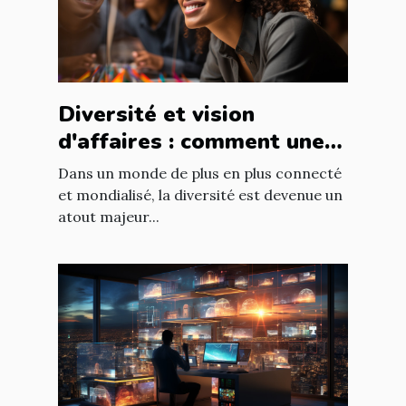
Diversité et vision
d'affaires : comment une
équipe diversifiée peut
Dans un monde de plus en plus connecté
stimuler l'innovation
et mondialisé, la diversité est devenue un
atout majeur...