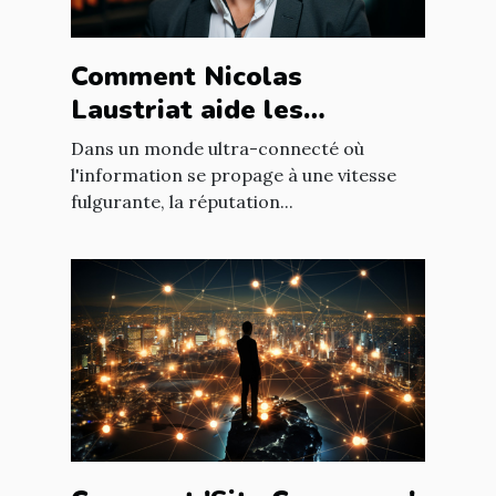
Comment Nicolas
Laustriat aide les
entreprises à améliorer
Dans un monde ultra-connecté où
leur e-réputation
l'information se propage à une vitesse
fulgurante, la réputation...