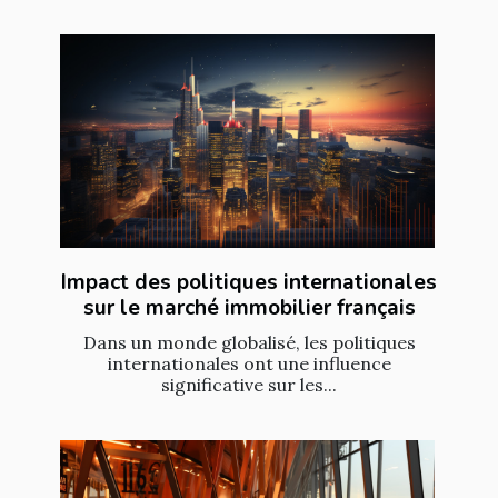
Impact des politiques internationales
sur le marché immobilier français
Dans un monde globalisé, les politiques
internationales ont une influence
significative sur les...