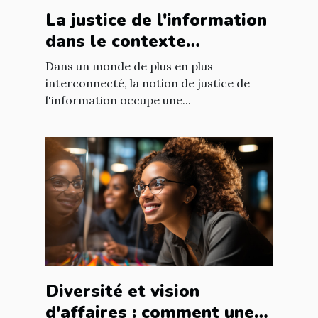
La justice de l'information
dans le contexte
international : enjeux et
Dans un monde de plus en plus
défis
interconnecté, la notion de justice de
l'information occupe une...
Diversité et vision
d'affaires : comment une