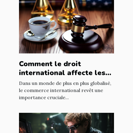
Comment le droit
international affecte les
accords commerciaux
Dans un monde de plus en plus globalisé,
le commerce international revêt une
importance cruciale...