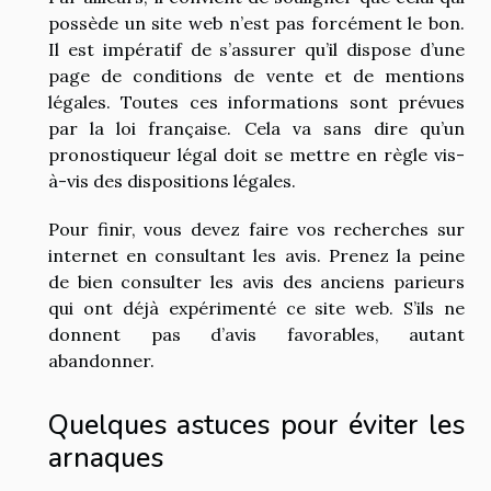
possède un site web n’est pas forcément le bon.
Il est impératif de s’assurer qu’il dispose d’une
page de conditions de vente et de mentions
légales. Toutes ces informations sont prévues
par la loi française. Cela va sans dire qu’un
pronostiqueur légal doit se mettre en règle vis-
à-vis des dispositions légales.
Pour finir, vous devez faire vos recherches sur
internet en consultant les avis. Prenez la peine
de bien consulter les avis des anciens parieurs
qui ont déjà expérimenté ce site web. S’ils ne
donnent pas d’avis favorables, autant
abandonner.
Quelques astuces pour éviter les
arnaques