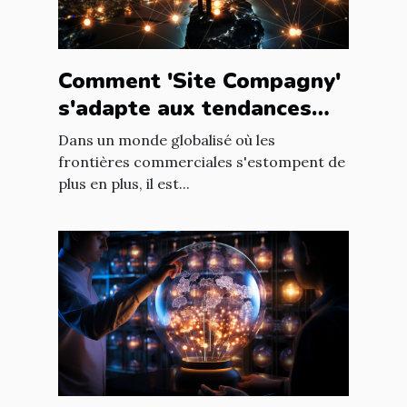
Comment 'Site Compagny'
s'adapte aux tendances
internationales du marché
Dans un monde globalisé où les
en ligne
frontières commerciales s'estompent de
plus en plus, il est...