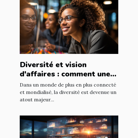
Diversité et vision
d'affaires : comment une
équipe diversifiée peut
Dans un monde de plus en plus connecté
stimuler l'innovation
et mondialisé, la diversité est devenue un
atout majeur...