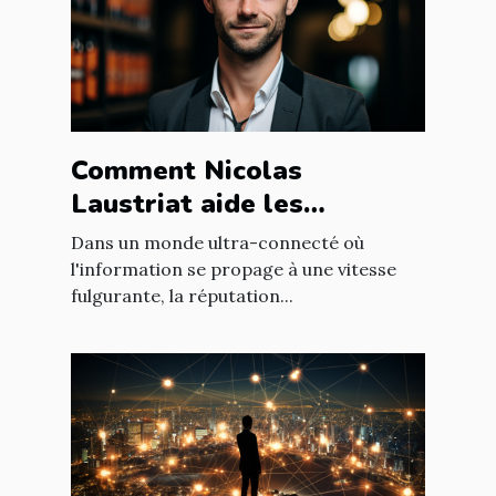
Comment Nicolas
Laustriat aide les
entreprises à améliorer
Dans un monde ultra-connecté où
leur e-réputation
l'information se propage à une vitesse
fulgurante, la réputation...