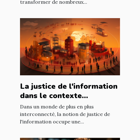
transformer de nombreux...
La justice de l'information
dans le contexte
international : enjeux et
Dans un monde de plus en plus
défis
interconnecté, la notion de justice de
l'information occupe une...