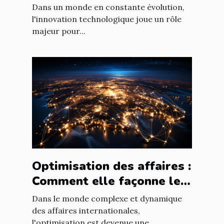
entreprise grâce aux
Dans un monde en constante évolution,
nouvelles technologies
l'innovation technologique joue un rôle
majeur pour...
Optimisation des affaires :
Comment elle façonne le
paysage économique
Dans le monde complexe et dynamique
international
des affaires internationales,
l'optimisation est devenue une...