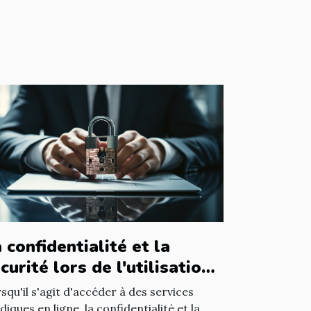
 confidentialité et la
curité lors de l'utilisation
un avocat en ligne
squ'il s'agit d'accéder à des services
idiques en ligne, la confidentialité et la