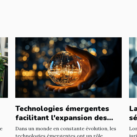
Technologies émergentes
La
facilitant l'expansion des
sé
entreprises
d'
Dans un monde en constante évolution, les
Lor
re
technologies émergentes ont un rôle
jur