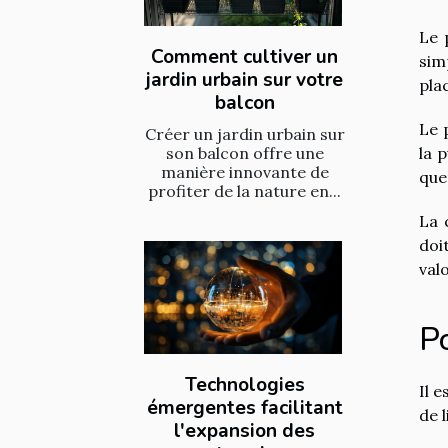
Le 
Comment cultiver un
sim
jardin urbain sur votre
pla
balcon
Le p
Créer un jardin urbain sur
son balcon offre une
la 
manière innovante de
que
profiter de la nature en...
La 
doi
val
Po
Technologies
Il 
émergentes facilitant
de 
l'expansion des