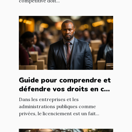
compétitive doit...
Guide pour comprendre et
défendre vos droits en cas
de licenciement abusif
Dans les entreprises et les
administrations publiques comme
privées, le licenciement est un fait...