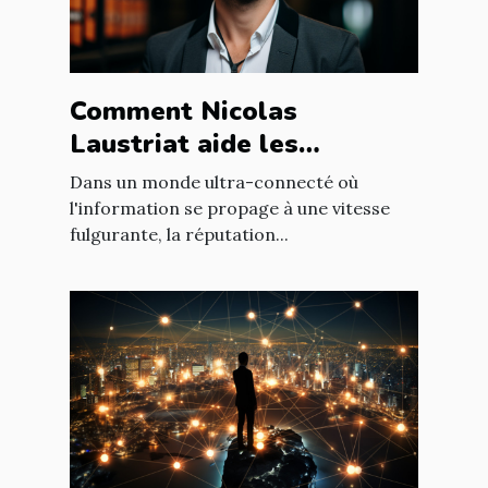
Comment Nicolas
Laustriat aide les
entreprises à améliorer
Dans un monde ultra-connecté où
leur e-réputation
l'information se propage à une vitesse
fulgurante, la réputation...