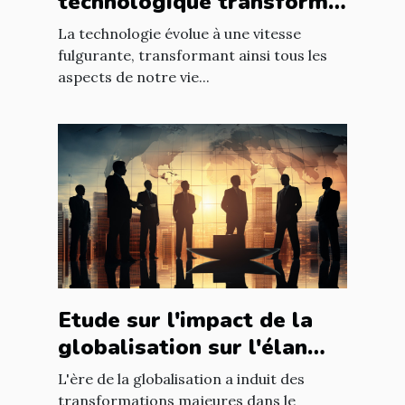
technologique transforme
les entreprises à l'échelle
La technologie évolue à une vitesse
mondiale
fulgurante, transformant ainsi tous les
aspects de notre vie...
Etude sur l'impact de la
globalisation sur l'élan
des affaires
L'ère de la globalisation a induit des
transformations majeures dans le