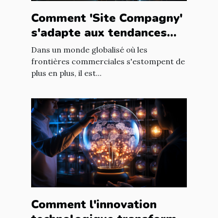
Comment 'Site Compagny'
s'adapte aux tendances
internationales du marché
Dans un monde globalisé où les
en ligne
frontières commerciales s'estompent de
plus en plus, il est...
Comment l'innovation