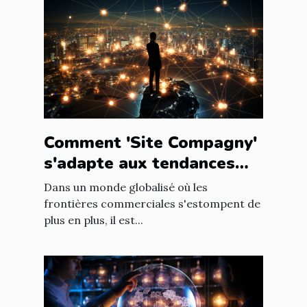
Comment 'Site Compagny'
s'adapte aux tendances
internationales du marché
Dans un monde globalisé où les
en ligne
frontières commerciales s'estompent de
plus en plus, il est...