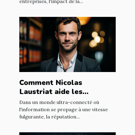
entreprises, l'impact de la...
Comment Nicolas
Laustriat aide les
entreprises à améliorer
Dans un monde ultra-connecté où
leur e-réputation
l'information se propage à une vitesse
fulgurante, la réputation...