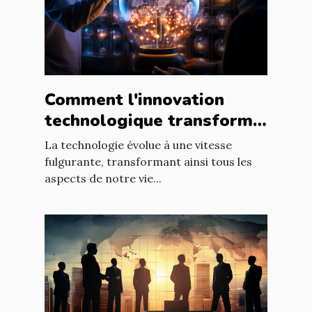
Comment l'innovation
technologique transforme
les entreprises à l'échelle
La technologie évolue à une vitesse
mondiale
fulgurante, transformant ainsi tous les
aspects de notre vie...