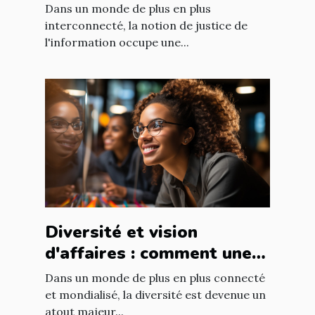
international : enjeux et
Dans un monde de plus en plus
défis
interconnecté, la notion de justice de
l'information occupe une...
Diversité et vision
d'affaires : comment une
équipe diversifiée peut
Dans un monde de plus en plus connecté
stimuler l'innovation
et mondialisé, la diversité est devenue un
atout majeur...