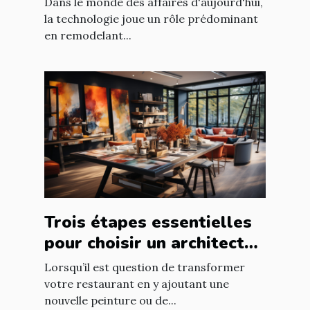
Dans le monde des affaires d'aujourd'hui,
la technologie joue un rôle prédominant
en remodelant...
Trois étapes essentielles
pour choisir un architecte
d’intérieur
Lorsqu’il est question de transformer
votre restaurant en y ajoutant une
nouvelle peinture ou de...