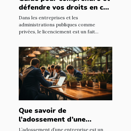
défendre vos droits en cas
de licenciement abusif
Dans les entreprises et les
administrations publiques comme
privées, le licenciement est un fait...
Que savoir de
l’adossement d’une
entreprise ?
L’adossement d’une entreprise est un