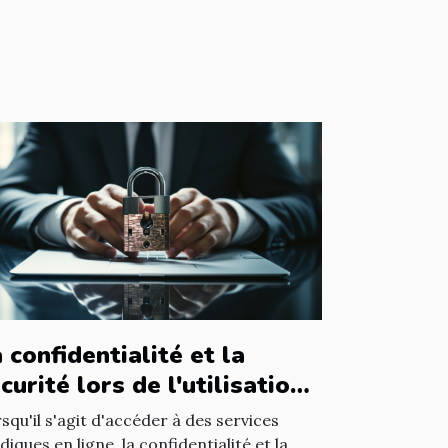
 confidentialité et la
curité lors de l'utilisation
un avocat en ligne
squ'il s'agit d'accéder à des services
idiques en ligne, la confidentialité et la