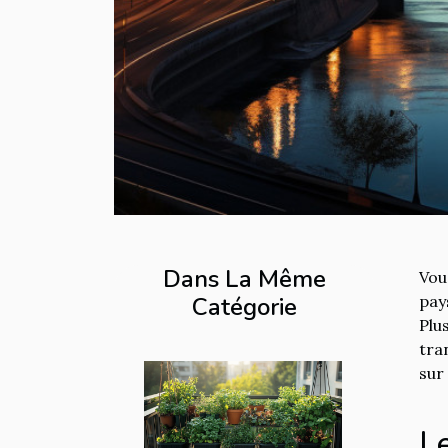
Dans La Même
Vou
Catégorie
pay
Plu
tra
sur
L