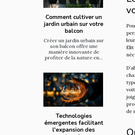
vo
Comment cultiver un
jardin urbain sur votre
Pou
balcon
per
leu
Créer un jardin urbain sur
son balcon offre une
Eli
manière innovante de
néc
profiter de la nature en...
D’a
cha
typ
voi
joi
pro
de 
Technologies
émergentes facilitant
l'expansion des
Q