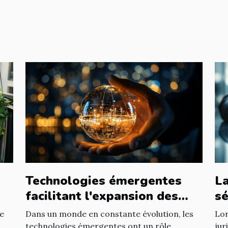
Technologies émergentes
La
facilitant l'expansion des
sé
entreprises
d'
Dans un monde en constante évolution, les
Lor
re
technologies émergentes ont un rôle
jur