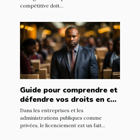
compétitive doit...
Guide pour comprendre et
défendre vos droits en cas
de licenciement abusif
Dans les entreprises et les
administrations publiques comme
privées, le licenciement est un fait...