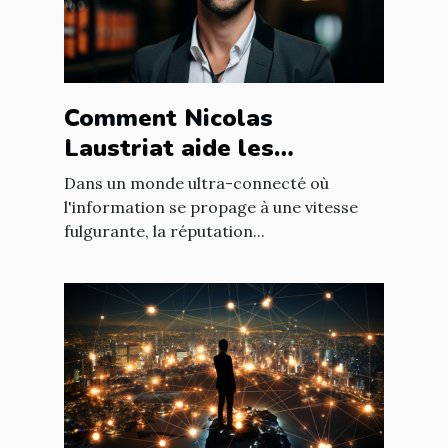
Comment Nicolas
Laustriat aide les
entreprises à améliorer
Dans un monde ultra-connecté où
leur e-réputation
l'information se propage à une vitesse
fulgurante, la réputation...