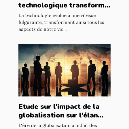
technologique transforme
les entreprises à l'échelle
La technologie évolue à une vitesse
mondiale
fulgurante, transformant ainsi tous les
aspects de notre vie...
Etude sur l'impact de la
globalisation sur l'élan
des affaires
L'ère de la globalisation a induit des