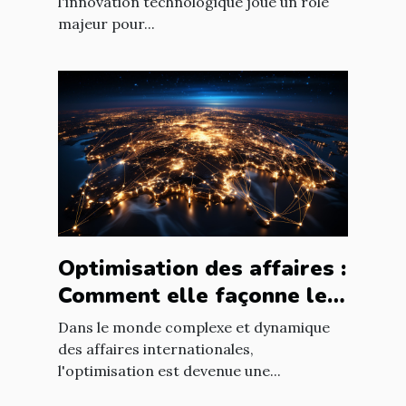
nouvelles technologies
l'innovation technologique joue un rôle
majeur pour...
Optimisation des affaires :
Comment elle façonne le
paysage économique
Dans le monde complexe et dynamique
international
des affaires internationales,
l'optimisation est devenue une...