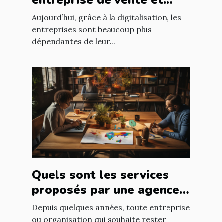
entreprise de vente et
d'installation de parc
Aujourd’hui, grâce à la digitalisation, les
informatique ?
entreprises sont beaucoup plus
dépendantes de leur...
Quels sont les services
proposés par une agence
web ?
Depuis quelques années, toute entreprise
ou organisation qui souhaite rester