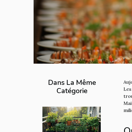
Dans La Même
Auj
Catégorie
Les
tro
Mai
mil
O