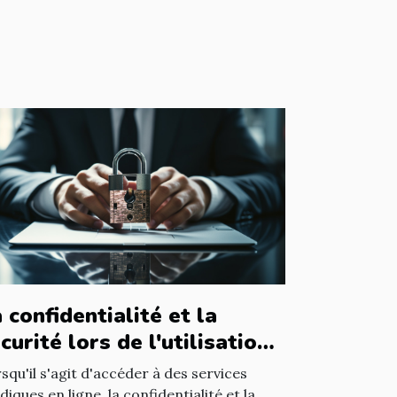
 confidentialité et la
curité lors de l'utilisation
un avocat en ligne
squ'il s'agit d'accéder à des services
idiques en ligne, la confidentialité et la