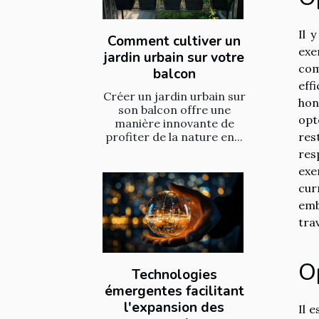
Il 
Comment cultiver un
exe
jardin urbain sur votre
com
balcon
eff
Créer un jardin urbain sur
hon
son balcon offre une
opt
manière innovante de
profiter de la nature en...
res
res
exe
cur
emb
trav
O
Technologies
émergentes facilitant
l'expansion des
Il 