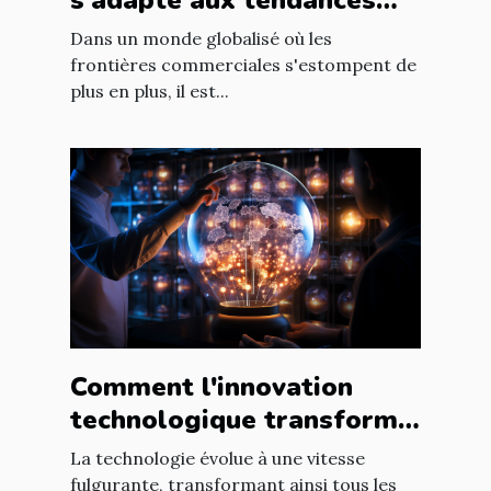
s'adapte aux tendances
internationales du marché
Dans un monde globalisé où les
en ligne
frontières commerciales s'estompent de
plus en plus, il est...
Comment l'innovation
technologique transforme
les entreprises à l'échelle
La technologie évolue à une vitesse
mondiale
fulgurante, transformant ainsi tous les