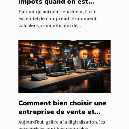
impôts quand on est
autoentrepreneur ?
En tant qu'autoentrepreneur, il est
essentiel de comprendre comment
calculer vos impôts afin de...
Comment bien choisir une
entreprise de vente et
d'installation de parc
Aujourd’hui, grâce à la digitalisation, les
entreprises sont beaucoup plus