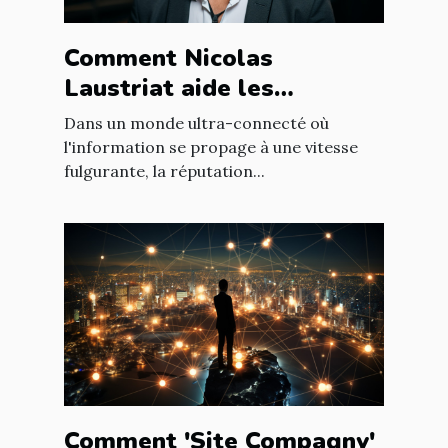
Comment Nicolas
Laustriat aide les
entreprises à améliorer
Dans un monde ultra-connecté où
leur e-réputation
l'information se propage à une vitesse
fulgurante, la réputation...
Comment 'Site Compagny'