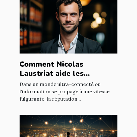
Comment Nicolas
Laustriat aide les
entreprises à améliorer
Dans un monde ultra-connecté où
leur e-réputation
l'information se propage à une vitesse
fulgurante, la réputation...