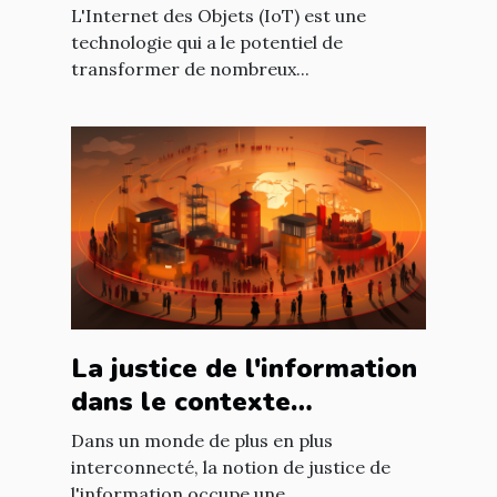
L'Internet des Objets (IoT) est une
technologie qui a le potentiel de
transformer de nombreux...
La justice de l'information
dans le contexte
international : enjeux et
Dans un monde de plus en plus
défis
interconnecté, la notion de justice de
l'information occupe une...