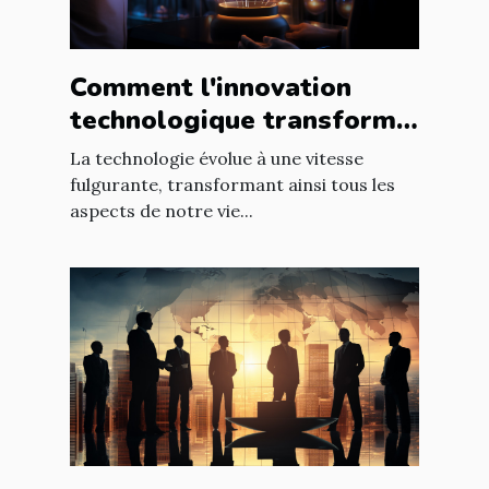
Comment l'innovation
technologique transforme
les entreprises à l'échelle
La technologie évolue à une vitesse
mondiale
fulgurante, transformant ainsi tous les
aspects de notre vie...