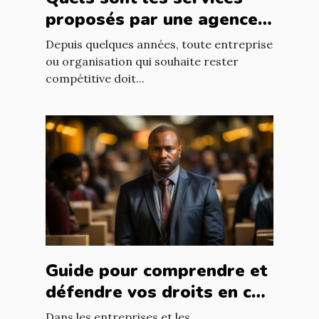
proposés par une agence
web ?
Depuis quelques années, toute entreprise
ou organisation qui souhaite rester
compétitive doit...
Guide pour comprendre et
défendre vos droits en cas
de licenciement abusif
Dans les entreprises et les