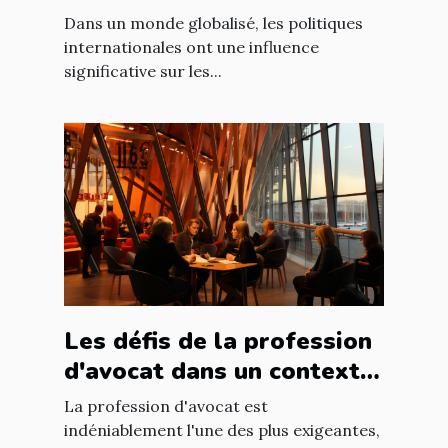
marché immobilier
Dans un monde globalisé, les politiques
français
internationales ont une influence
significative sur les...
Les défis de la profession
d'avocat dans un contexte
international à Nantes
La profession d'avocat est
indéniablement l'une des plus exigeantes,