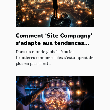
Comment 'Site Compagny'
s'adapte aux tendances
internationales du marché
Dans un monde globalisé où les
en ligne
frontières commerciales s'estompent de
plus en plus, il est...