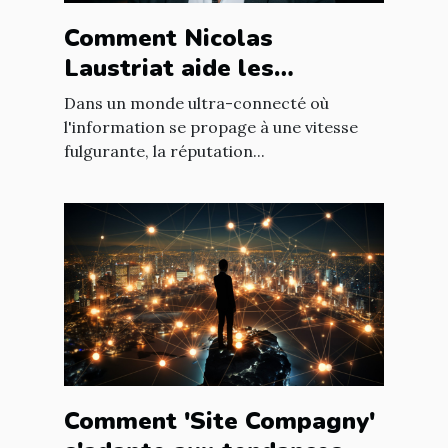
Comment Nicolas
Laustriat aide les
entreprises à améliorer
Dans un monde ultra-connecté où
leur e-réputation
l'information se propage à une vitesse
fulgurante, la réputation...
Comment 'Site Compagny'