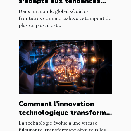
s'adapte aux tendances
internationales du marché
Dans un monde globalisé où les
en ligne
frontières commerciales s'estompent de
plus en plus, il est...
Comment l'innovation
technologique transforme
les entreprises à l'échelle
La technologie évolue à une vitesse
mondiale
fulgurante, transformant ainsi tous les