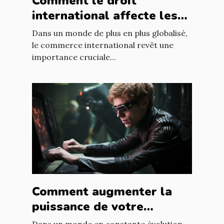
Comment le droit
international affecte les
accords commerciaux
Dans un monde de plus en plus globalisé,
le commerce international revêt une
importance cruciale...
Comment augmenter la
puissance de votre
entreprise grâce aux