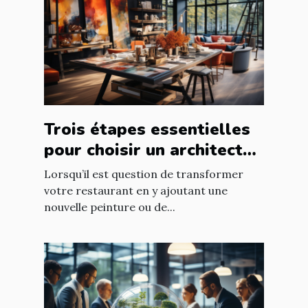
Trois étapes essentielles
pour choisir un architecte
d’intérieur
Lorsqu’il est question de transformer
votre restaurant en y ajoutant une
nouvelle peinture ou de...