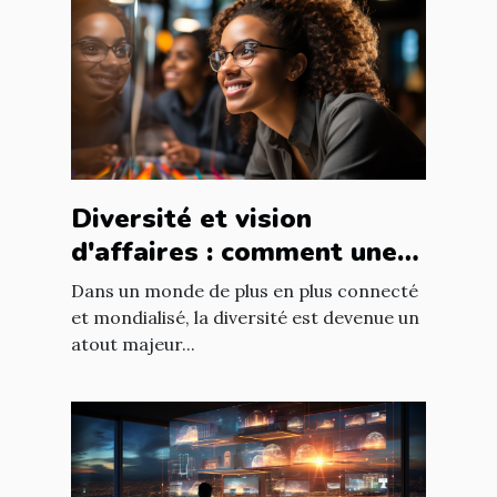
Diversité et vision
d'affaires : comment une
équipe diversifiée peut
Dans un monde de plus en plus connecté
stimuler l'innovation
et mondialisé, la diversité est devenue un
atout majeur...