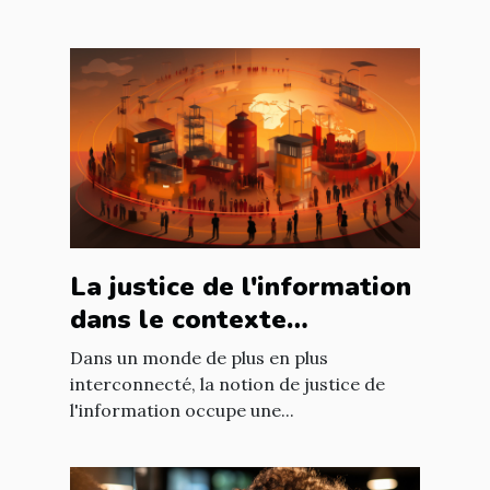
La justice de l'information
dans le contexte
international : enjeux et
Dans un monde de plus en plus
défis
interconnecté, la notion de justice de
l'information occupe une...