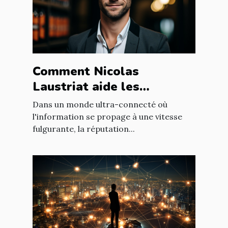
Comment Nicolas
Laustriat aide les
entreprises à améliorer
Dans un monde ultra-connecté où
leur e-réputation
l'information se propage à une vitesse
fulgurante, la réputation...