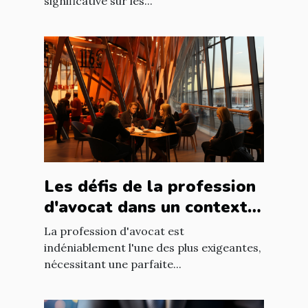
significative sur les...
Les défis de la profession
d'avocat dans un contexte
international à Nantes
La profession d'avocat est
indéniablement l'une des plus exigeantes,
nécessitant une parfaite...