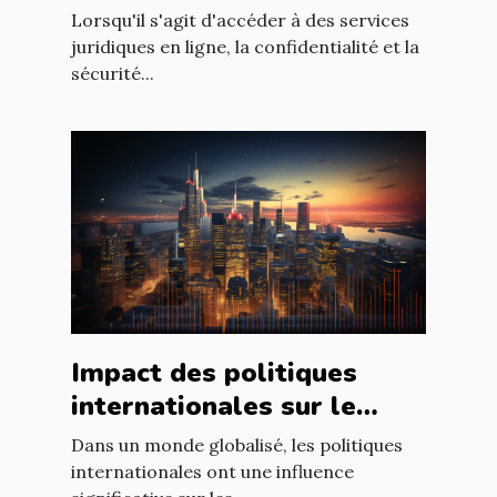
l'utilisation d'un avocat en
Lorsqu'il s'agit d'accéder à des services
ligne
juridiques en ligne, la confidentialité et la
sécurité...
Impact des politiques
internationales sur le
marché immobilier
Dans un monde globalisé, les politiques
français
internationales ont une influence