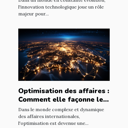
Dans un monde en constante évolution,
nouvelles technologies
l'innovation technologique joue un rôle
majeur pour...
Optimisation des affaires :
Comment elle façonne le
paysage économique
Dans le monde complexe et dynamique
international
des affaires internationales,
l'optimisation est devenue une...