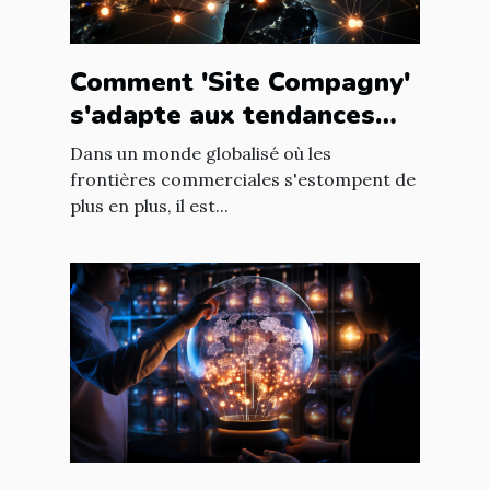
Comment 'Site Compagny'
s'adapte aux tendances
internationales du marché
Dans un monde globalisé où les
en ligne
frontières commerciales s'estompent de
plus en plus, il est...