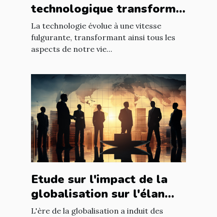
technologique transforme
les entreprises à l'échelle
La technologie évolue à une vitesse
mondiale
fulgurante, transformant ainsi tous les
aspects de notre vie...
Etude sur l'impact de la
globalisation sur l'élan
des affaires
L'ère de la globalisation a induit des