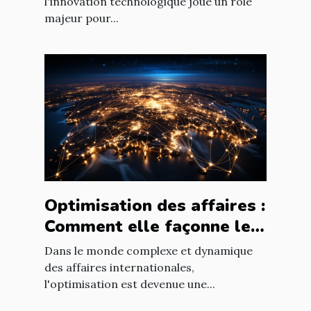
nouvelles technologies
l'innovation technologique joue un rôle
majeur pour...
Optimisation des affaires :
Comment elle façonne le
paysage économique
Dans le monde complexe et dynamique
international
des affaires internationales,
l'optimisation est devenue une...