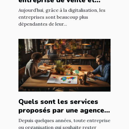
entreprise de vente et
d'installation de parc
Aujourd’hui, grâce à la digitalisation, les
informatique ?
entreprises sont beaucoup plus
dépendantes de leur...
Quels sont les services
proposés par une agence
web ?
Depuis quelques années, toute entreprise
ou organisation qui souhaite rester