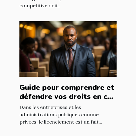
compétitive doit...
Guide pour comprendre et
défendre vos droits en cas
de licenciement abusif
Dans les entreprises et les
administrations publiques comme
privées, le licenciement est un fait...