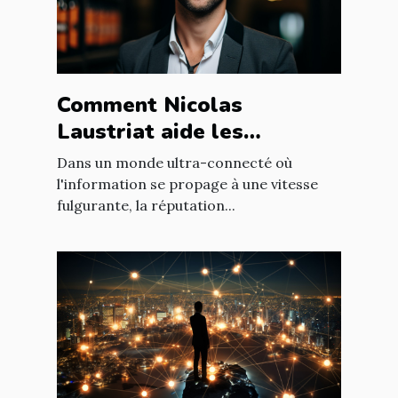
Comment Nicolas
Laustriat aide les
entreprises à améliorer
Dans un monde ultra-connecté où
leur e-réputation
l'information se propage à une vitesse
fulgurante, la réputation...