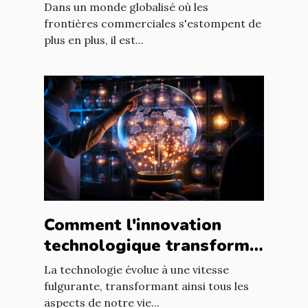
internationales du marché
Dans un monde globalisé où les
en ligne
frontières commerciales s'estompent de
plus en plus, il est...
Comment l'innovation
technologique transforme
les entreprises à l'échelle
La technologie évolue à une vitesse
mondiale
fulgurante, transformant ainsi tous les
aspects de notre vie...