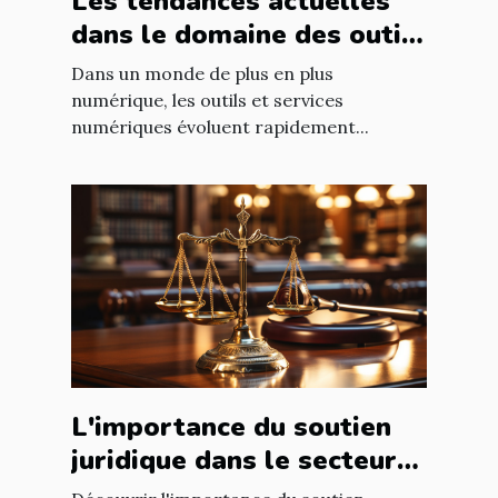
Les tendances actuelles
dans le domaine des outils
et services numériques
Dans un monde de plus en plus
numérique, les outils et services
numériques évoluent rapidement...
L'importance du soutien
juridique dans le secteur
de la santé