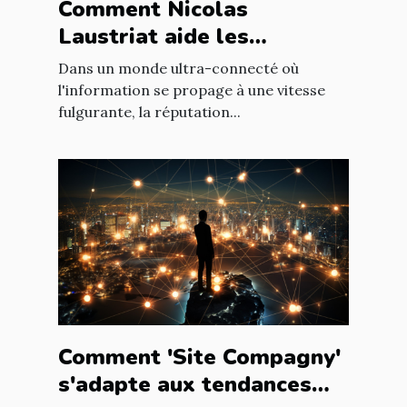
Comment Nicolas
Laustriat aide les
entreprises à améliorer
Dans un monde ultra-connecté où
leur e-réputation
l'information se propage à une vitesse
fulgurante, la réputation...
Comment 'Site Compagny'
s'adapte aux tendances