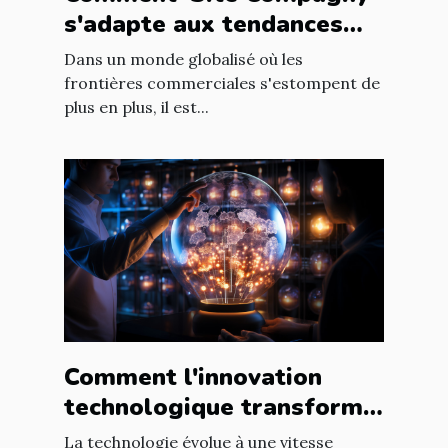
s'adapte aux tendances
internationales du marché
Dans un monde globalisé où les
en ligne
frontières commerciales s'estompent de
plus en plus, il est...
Comment l'innovation
technologique transforme
les entreprises à l'échelle
La technologie évolue à une vitesse