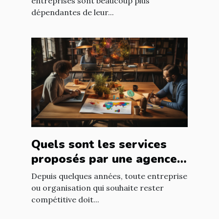
informatique ?
entreprises sont beaucoup plus
dépendantes de leur...
Quels sont les services
proposés par une agence
web ?
Depuis quelques années, toute entreprise
ou organisation qui souhaite rester
compétitive doit...