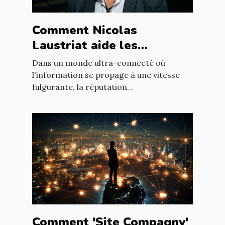
Comment Nicolas
Laustriat aide les
entreprises à améliorer
Dans un monde ultra-connecté où
leur e-réputation
l'information se propage à une vitesse
fulgurante, la réputation...
Comment 'Site Compagny'