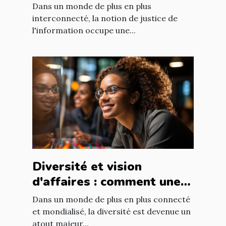
international : enjeux et
Dans un monde de plus en plus
défis
interconnecté, la notion de justice de
l'information occupe une...
Diversité et vision
d'affaires : comment une
équipe diversifiée peut
Dans un monde de plus en plus connecté
stimuler l'innovation
et mondialisé, la diversité est devenue un
atout majeur...