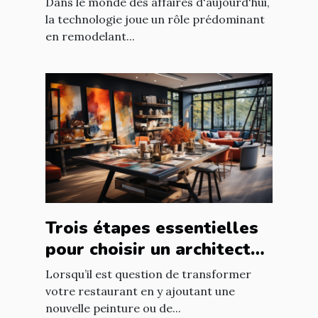
Dans le monde des affaires d'aujourd'hui,
la technologie joue un rôle prédominant
en remodelant...
Trois étapes essentielles
pour choisir un architecte
d’intérieur
Lorsqu’il est question de transformer
votre restaurant en y ajoutant une
nouvelle peinture ou de...