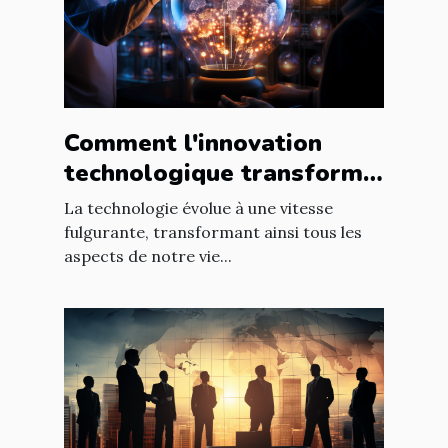
Comment l'innovation
technologique transforme
les entreprises à l'échelle
La technologie évolue à une vitesse
mondiale
fulgurante, transformant ainsi tous les
aspects de notre vie...