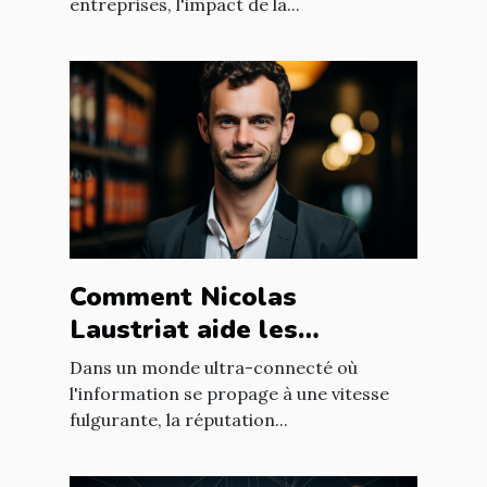
entreprises, l'impact de la...
Comment Nicolas
Laustriat aide les
entreprises à améliorer
Dans un monde ultra-connecté où
leur e-réputation
l'information se propage à une vitesse
fulgurante, la réputation...