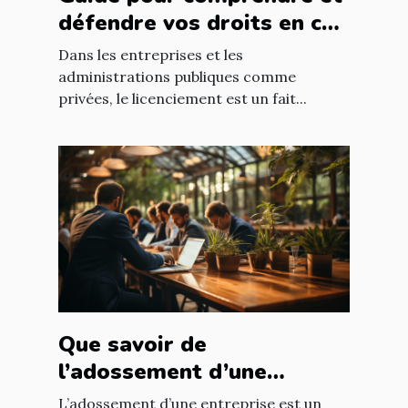
défendre vos droits en cas
de licenciement abusif
Dans les entreprises et les
administrations publiques comme
privées, le licenciement est un fait...
Que savoir de
l’adossement d’une
entreprise ?
L’adossement d’une entreprise est un