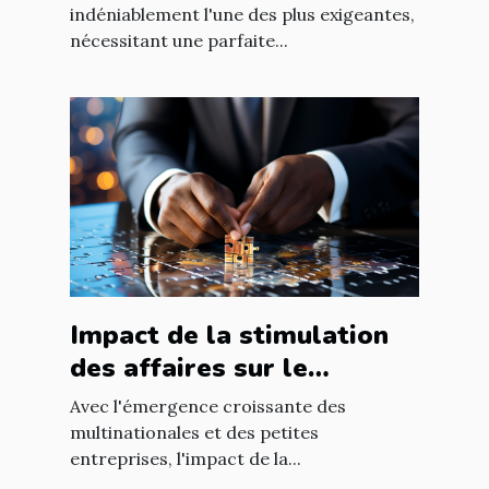
indéniablement l'une des plus exigeantes,
nécessitant une parfaite...
Impact de la stimulation
des affaires sur le
développement
Avec l'émergence croissante des
économique mondial
multinationales et des petites
entreprises, l'impact de la...