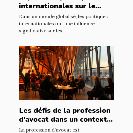
internationales sur le
marché immobilier
Dans un monde globalisé, les politiques
français
internationales ont une influence
significative sur les...
Les défis de la profession
d'avocat dans un contexte
international à Nantes
La profession d'avocat est