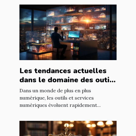
Les tendances actuelles
dans le domaine des outils
et services numériques
Dans un monde de plus en plus
numérique, les outils et services
numériques évoluent rapidement...