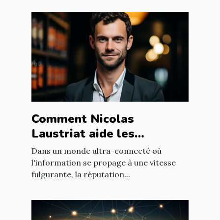
Comment Nicolas
Laustriat aide les
entreprises à améliorer
Dans un monde ultra-connecté où
leur e-réputation
l'information se propage à une vitesse
fulgurante, la réputation...