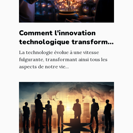
Comment l'innovation
technologique transforme
les entreprises à l'échelle
La technologie évolue à une vitesse
mondiale
fulgurante, transformant ainsi tous les
aspects de notre vie...