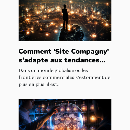
Comment 'Site Compagny'
s'adapte aux tendances
internationales du marché
Dans un monde globalisé où les
en ligne
frontières commerciales s'estompent de
plus en plus, il est...