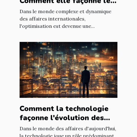
Comment elle façonne le
paysage économique
Dans le monde complexe et dynamique
international
des affaires internationales,
l'optimisation est devenue une...
Comment la technologie
façonne l'évolution des
entreprises
Dans le monde des affaires d'aujourd'hui,
la technologie joue un rôle prédominant