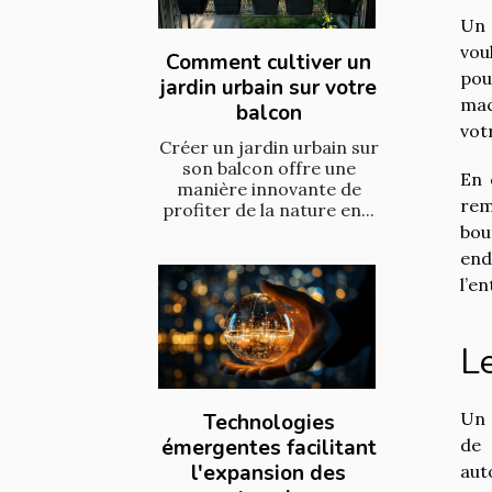
Un 
vou
Comment cultiver un
pou
jardin urbain sur votre
mac
balcon
vot
Créer un jardin urbain sur
son balcon offre une
En 
manière innovante de
rem
profiter de la nature en...
bou
end
l’e
Le
Un 
Technologies
émergentes facilitant
de 
l'expansion des
aut