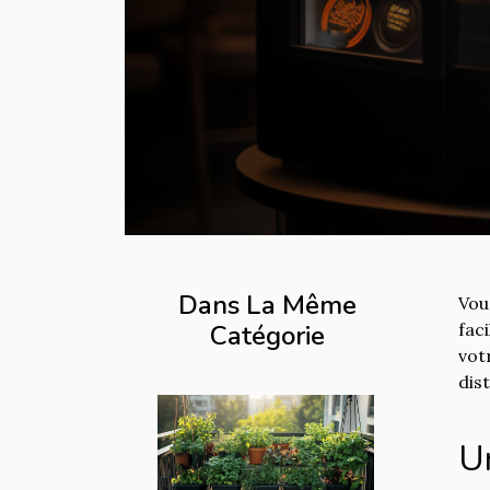
Dans La Même
Vou
Catégorie
fac
vot
dis
U