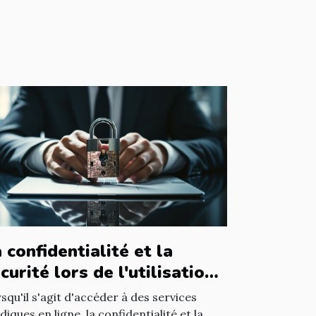
 confidentialité et la
curité lors de l'utilisation
un avocat en ligne
squ'il s'agit d'accéder à des services
idiques en ligne, la confidentialité et la