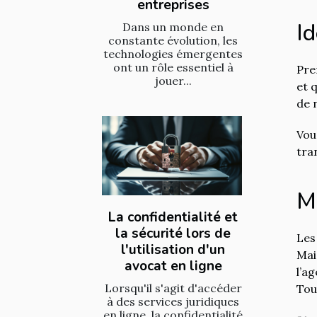
entreprises
I
Dans un monde en
constante évolution, les
technologies émergentes
ont un rôle essentiel à
Pre
jouer...
et 
de 
Vou
tra
M
La confidentialité et
la sécurité lors de
Les
l'utilisation d'un
Mai
avocat en ligne
l’a
Lorsqu'il s'agit d'accéder
Tou
à des services juridiques
en ligne, la confidentialité