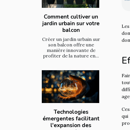
Comment cultiver un
jardin urbain sur votre
Les
balcon
dom
Créer un jardin urbain sur
dom
son balcon offre une
manière innovante de
profiter de la nature en...
E
Fai
tou
dif
age
Ces
Technologies
qui
émergentes facilitant
pr
l'expansion des