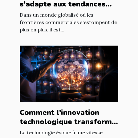
s'adapte aux tendances
internationales du marché
Dans un monde globalisé où les
en ligne
frontières commerciales s'estompent de
plus en plus, il est...
Comment l'innovation
technologique transforme
les entreprises à l'échelle
La technologie évolue à une vitesse