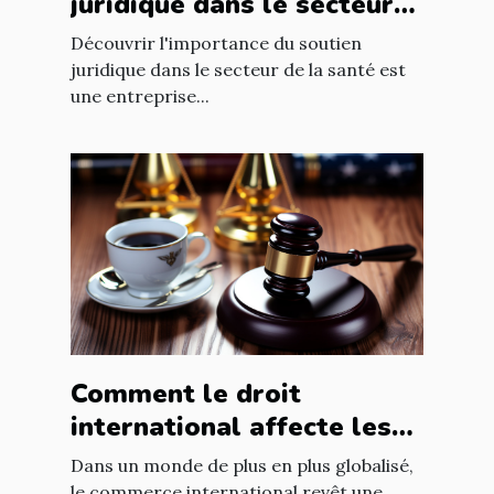
juridique dans le secteur
de la santé
Découvrir l'importance du soutien
juridique dans le secteur de la santé est
une entreprise...
Comment le droit
international affecte les
accords commerciaux
Dans un monde de plus en plus globalisé,
le commerce international revêt une