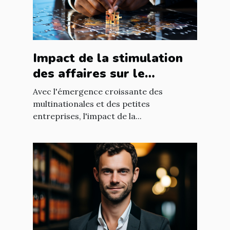
Impact de la stimulation
des affaires sur le
développement
Avec l'émergence croissante des
économique mondial
multinationales et des petites
entreprises, l'impact de la...