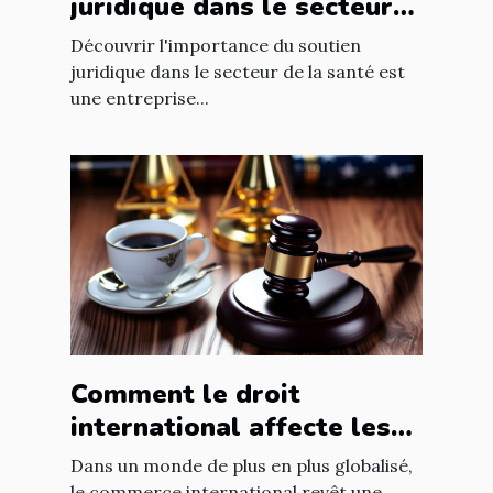
juridique dans le secteur
de la santé
Découvrir l'importance du soutien
juridique dans le secteur de la santé est
une entreprise...
Comment le droit
international affecte les
accords commerciaux
Dans un monde de plus en plus globalisé,
le commerce international revêt une