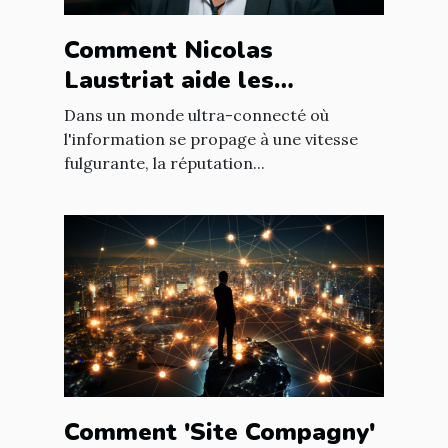
Comment Nicolas
Laustriat aide les
entreprises à améliorer
Dans un monde ultra-connecté où
leur e-réputation
l'information se propage à une vitesse
fulgurante, la réputation...
Comment 'Site Compagny'