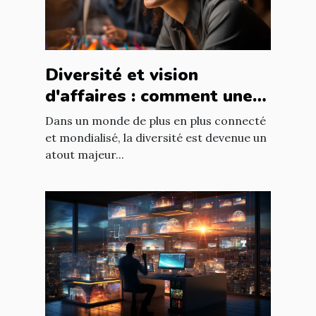
Diversité et vision
d'affaires : comment une
équipe diversifiée peut
Dans un monde de plus en plus connecté
stimuler l'innovation
et mondialisé, la diversité est devenue un
atout majeur...