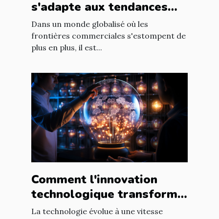
s'adapte aux tendances
internationales du marché
Dans un monde globalisé où les
en ligne
frontières commerciales s'estompent de
plus en plus, il est...
Comment l'innovation
technologique transforme
les entreprises à l'échelle
La technologie évolue à une vitesse