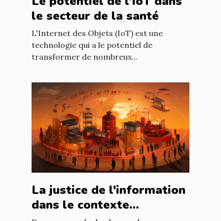
Le potentiel de l'IoT dans
le secteur de la santé
L'Internet des Objets (IoT) est une
technologie qui a le potentiel de
transformer de nombreux...
La justice de l'information
dans le contexte
international : enjeux et