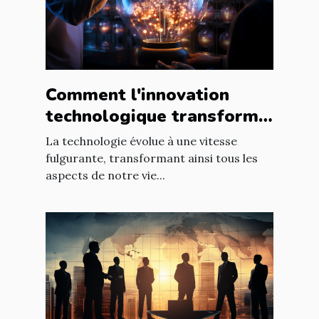
Comment l'innovation
technologique transforme
les entreprises à l'échelle
La technologie évolue à une vitesse
mondiale
fulgurante, transformant ainsi tous les
aspects de notre vie...