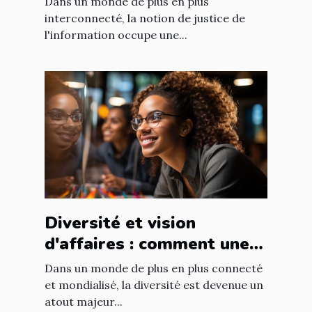
Dans un monde de plus en plus
défis
interconnecté, la notion de justice de
l'information occupe une...
Diversité et vision
d'affaires : comment une
équipe diversifiée peut
Dans un monde de plus en plus connecté
stimuler l'innovation
et mondialisé, la diversité est devenue un
atout majeur...