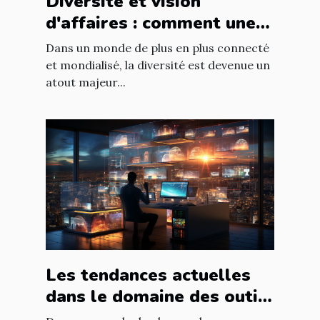
Diversité et vision
d'affaires : comment une
équipe diversifiée peut
Dans un monde de plus en plus connecté
stimuler l'innovation
et mondialisé, la diversité est devenue un
atout majeur...
Les tendances actuelles
dans le domaine des outils
et services numériques