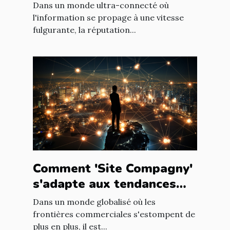
entreprises à améliorer
Dans un monde ultra-connecté où
leur e-réputation
l'information se propage à une vitesse
fulgurante, la réputation...
Comment 'Site Compagny'
s'adapte aux tendances
internationales du marché
Dans un monde globalisé où les
en ligne
frontières commerciales s'estompent de
plus en plus, il est...