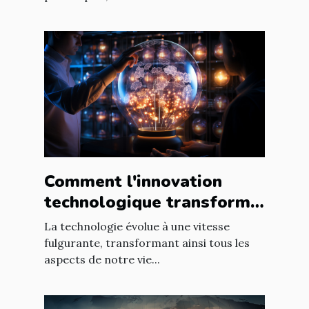
Comment l'innovation
technologique transforme
les entreprises à l'échelle
La technologie évolue à une vitesse
mondiale
fulgurante, transformant ainsi tous les
aspects de notre vie...