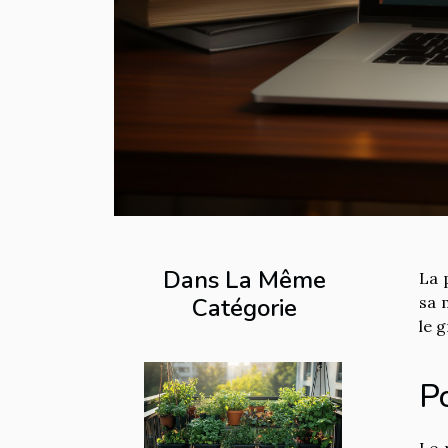
Dans La Même
La 
Catégorie
sa 
le 
Po
Le 