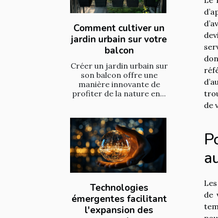
d’
a
d’a
Comment cultiver un
dev
jardin urbain sur votre
ser
balcon
don
Créer un jardin urbain sur
réf
son balcon offre une
d’a
manière innovante de
profiter de la nature en...
tro
de 
P
a
Les
Technologies
de 
émergentes facilitant
tem
l'expansion des
pou