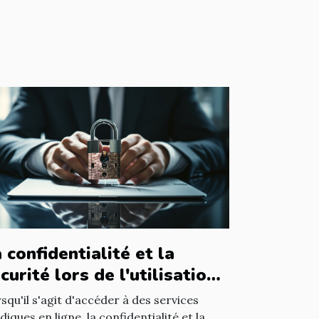
 confidentialité et la
curité lors de l'utilisation
un avocat en ligne
squ'il s'agit d'accéder à des services
idiques en ligne, la confidentialité et la